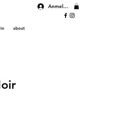
Anmelden
in
about
oir
preis
ale-
reis