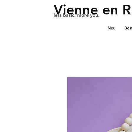
Vienne en 
less basic. more you.
Neu
Best