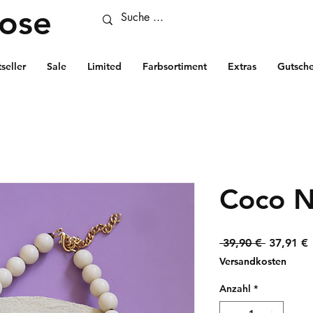
Rose
seller
Sale
Limited
Farbsortiment
Extras
Gutsche
Coco N
Standard
S
 39,90 € 
37,91 €
P
Versandkosten
Anzahl
*