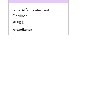
Love Affair Statement
Sweet Talk Statemen
Ohrringe
Ohrringe
Preis
Preis
29,90 €
34,90 €
Versandkosten
Versandkosten
Versand & Rückgabe
AGB
Impressum
Datenschutzerklärung
FAQ
Treueprogramm