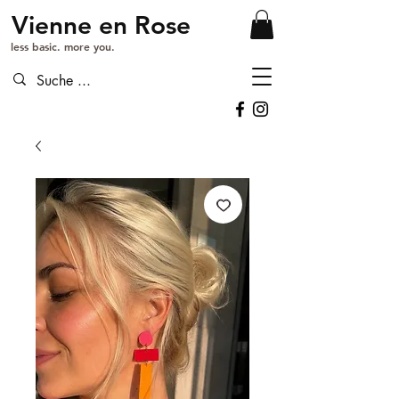
Vienne en Rose
less basic. more you.