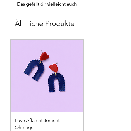
Das gefällt dir vielleicht auch
Ähnliche Produkte
Love Affair Statement
Sweet Talk Statemen
Ohrringe
Ohrringe