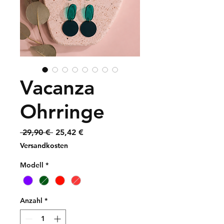
Vacanza
Ohrringe
Standardpreis
Sale-
 29,90 € 
25,42 €
Preis
Versandkosten
Modell
*
Anzahl
*